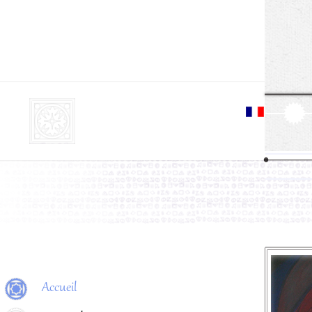
Aller
cont
princ
Menu principal
Accueil