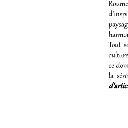
Roumen
d'insp
paysag
harmon
Tout s
cultur
ce doma
la sér
d'arti