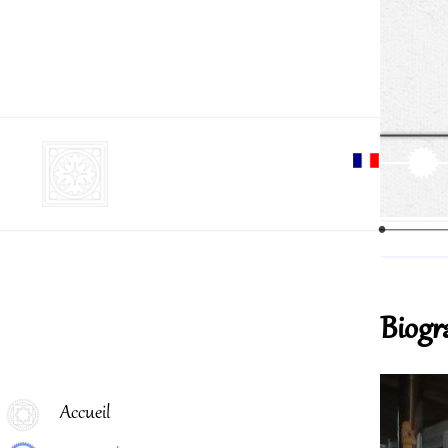
Aller
cont
princ
Biogr
Menu principal
Accueil