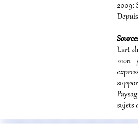
2009: S
Depuis
Sources
L'art d
mon p
expres
suppor
Paysag
sujets 