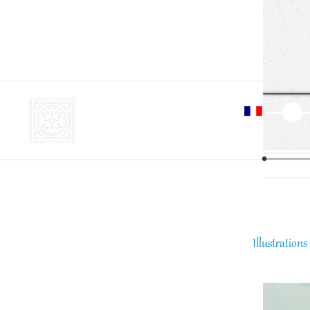
Aller
cont
princ
Illustration