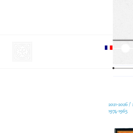
Aller
cont
princ
2021-2026
1974-1965