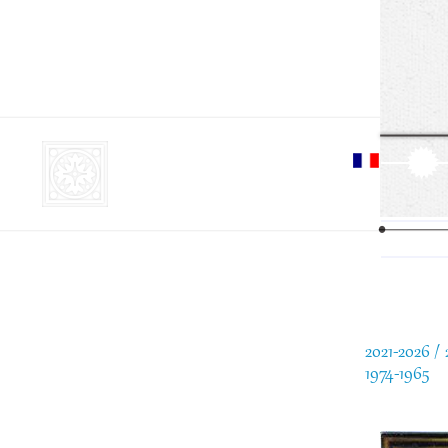
Aller
cont
princ
2021-2026
1974-1965